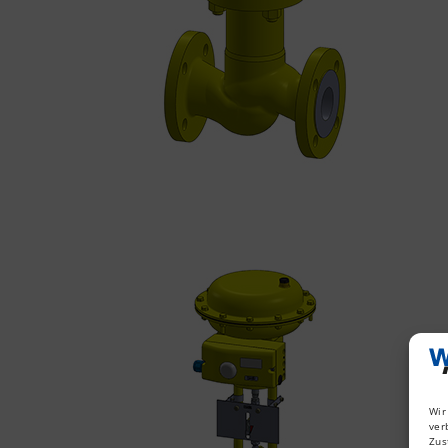
Wir
ver
Zus