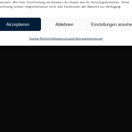
bessern. Mit Ihrer Zustimmung verarbeiten wir Daten wie Ihr Nutzungsverhalten. Ohne
timmung stehen möglicherweise nicht alle Funktionen der Website zur Verfügung.
Akzeptieren
Ablehnen
Einstellungen anseh
Cookie-Richtlinie
Datenschutzerklärung
Impressum