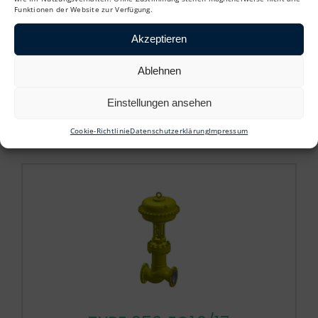
Funktionen der Website zur Verfügung.
Akzeptieren
TYPE 350 EC4/5
Ablehnen
Für Chloranwendungen
Einstellungen ansehen
Cookie-Richtlinie
Datenschutzerklärung
Impressum