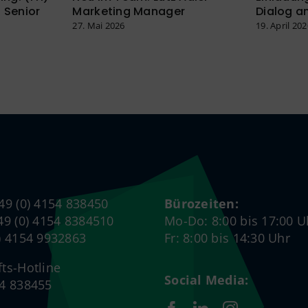
 Senior
Marketing Manager
Dialog am
27. Mai 2026
19. April 20
+49 (0) 4154 838450
Bürozeiten:
+49 (0) 4154 8384510
Mo-Do: 8:00 bis 17:00 U
0) 4154 9932863
Fr: 8:00 bis 14:30 Uhr
fts-Hotline
Social Media:
54 838455