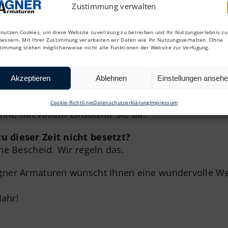
Zustimmung verwalten
 nutzen Cookies, um diese Website zuverlässig zu betreiben und Ihr Nutzungserlebnis zu
bessern. Mit Ihrer Zustimmung verarbeiten wir Daten wie Ihr Nutzungsverhalten. Ohne
ce auch zum Jahreswechsel
timmung stehen möglicherweise nicht alle Funktionen der Website zur Verfügung.
h zum Jahreswechsel!
Akzeptieren
Ablehnen
Einstellungen anseh
s
24. bis 26.
und
31. Dezember
Cookie-Richtlinie
Datenschutzerklärung
Impressum
hnt, mit vollem Einsatzfür Sie da.
dieser Zeit nicht besetzt?
ne Bescheid. Wir regeln das.
ner Armaturen wünscht Ihnen eine wundervolle We
Jahr!