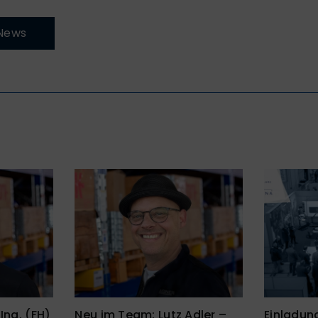
 News
Ing. (FH)
Neu im Team: Lutz Adler –
Einladung