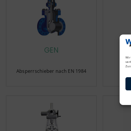
GEN
Wir
ver
Zus
Absperrschieber nach EN 1984