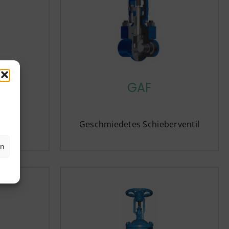
GAF
etes
Geschmiedetes Schieberventil
en