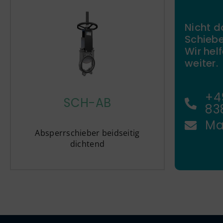
Nicht d
Schiebe
Wir hel
weiter.
+4
SCH-AB
83
Ma
Absperrschieber beidseitig
dichtend