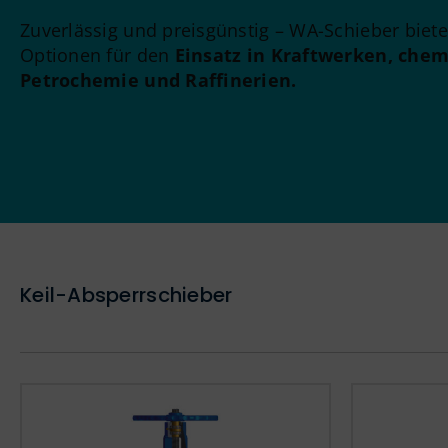
Zuverlässig und preisgünstig – WA-Schieber biete
Optionen für den
Einsatz in Kraftwerken, chem
Petrochemie und Raffinerien.
Keil-Absperrschieber