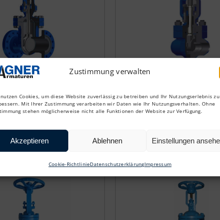
Zustimmung verwalten
GENF
GAC
 nutzen Cookies, um diese Website zuverlässig zu betreiben und Ihr Nutzungserlebnis zu
bessern. Mit Ihrer Zustimmung verarbeiten wir Daten wie Ihr Nutzungsverhalten. Ohne
Kleines geschmied
timmung stehen möglicherweise nicht alle Funktionen der Website zur Verfügung.
Absperrschieber
Schieberventil
Akzeptieren
Ablehnen
Einstellungen anseh
Cookie-Richtlinie
Datenschutzerklärung
Impressum