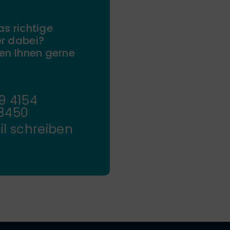
as richtige
r dabei?
fen Ihnen gerne
9 4154
8450
il schreiben