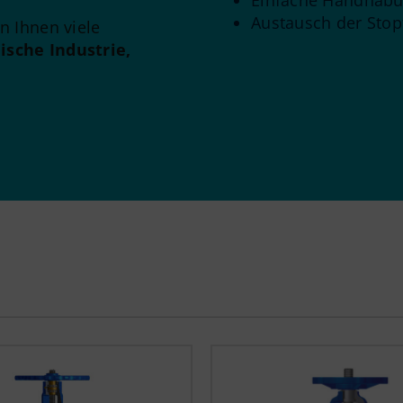
Einfache Handhab
Austausch der Sto
n Ihnen viele
ische Industrie,