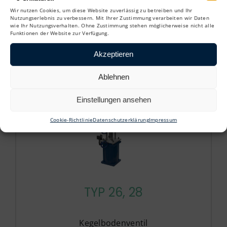
Wir nutzen Cookies, um diese Website zuverlässig zu betreiben und Ihr
Nutzungserlebnis zu verbessern. Mit Ihrer Zustimmung verarbeiten wir Daten
wie Ihr Nutzungsverhalten. Ohne Zustimmung stehen möglicherweise nicht alle
Ähnliche Kolbenbodenventil
Funktionen der Website zur Verfügung.
Akzeptieren
Ablehnen
Einstellungen ansehen
Cookie-Richtlinie
Datenschutzerklärung
Impressum
TYP 26, 28
Kegelbodenventil