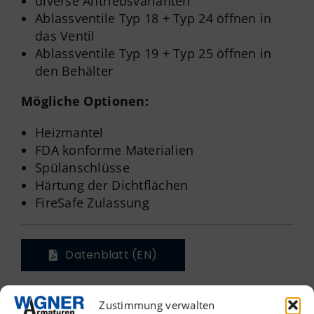
diverse Antriebsvarianten
Ablassventile Typ 18 + Typ 24 öffnen in
das Ventil
Ablassventile Typ 19 + Typ 25 öffnen in
den Behälter
Mögliche Optionen:
Heizmantel
FDA konforme Materialien
Spülanschlüsse
Härtung der Dichtflächen
FireSafe Zulassung
Datenblatt (EN)
Zustimmung verwalten