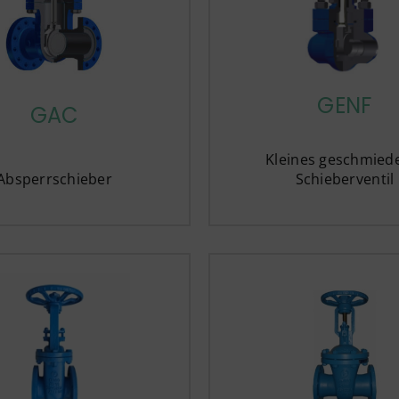
GENF
GAC
Kleines geschmied
Absperrschieber
Schieberventil