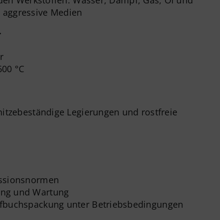
den Werkstoffen: Wasser, Dampf, Gas, Öl und
t aggressive Medien
r
r
600 °C
hitzebeständige Legierungen und rostfreie
issionsnormen
ung und Wartung
pfbuchspackung unter Betriebsbedingungen