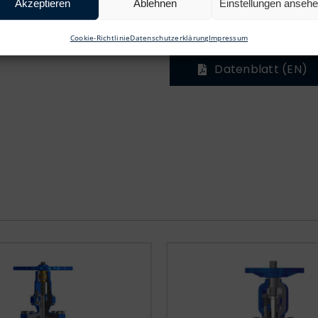
Akzeptieren
Ablehnen
Einstellungen anseh
Jeder produzierte Schi
Cookie-Richtlinie
Datenschutzerklärung
Impressum
Datenblatt (EN)