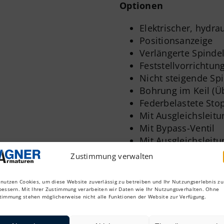
Optionen
Elektrischer, hydra
Positionsanzeige
Verlängerte Spinde
Feststellvorrichtun
Nicht steigende Spi
Bohrung im Keil (Ü
Federbelastete Sto
Mit Ausgleichsleitu
Mit Bypass-Ventil
Mit Ausgleichsleit
Flansche und Ansc
Zustimmung verwalten
Andere Lackierung
Absperrschieber k
 nutzen Cookies, um diese Website zuverlässig zu betreiben und Ihr Nutzungserlebnis zu
und Dichtungen
bessern. Mit Ihrer Zustimmung verarbeiten wir Daten wie Ihr Nutzungsverhalten. Ohne
timmung stehen möglicherweise nicht alle Funktionen der Website zur Verfügung.
Prüfung