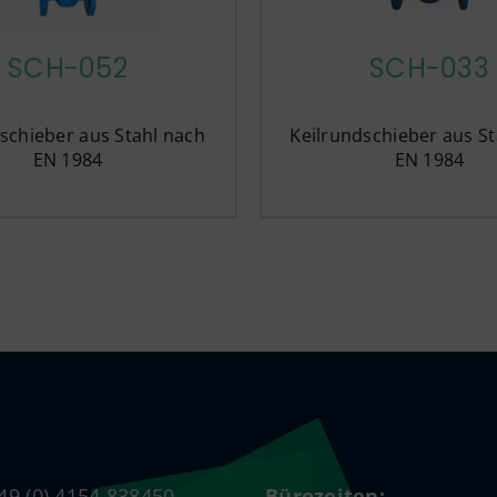
SCH-033
SCH-052
Keilrundschieber aus St
schieber aus Stahl nach
EN 1984
EN 1984
+49 (0) 4154 838450
Bürozeiten: