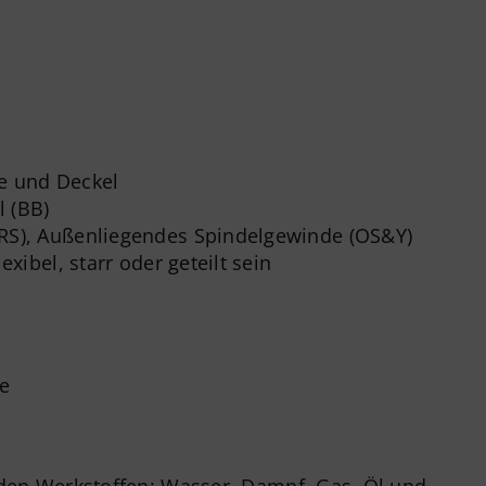
e und Deckel
l (BB)
(RS), Außenliegendes Spindelgewinde (OS&Y)
lexibel, starr oder geteilt sein
e