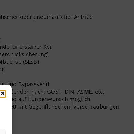
ulischer oder pneumatischer Antrieb
l
g
ndel und starrer Keil
berdrucksicherung)
pfbuchse (SLSB)
ng
ung und Bypassventil
hweißenden nach: GOST, DIN, ASME, etc.
en sind auf Kundenwunsch möglich
omplett mit Gegenflanschen, Verschraubungen