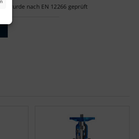
en
eber wurde nach EN 12266 geprüft