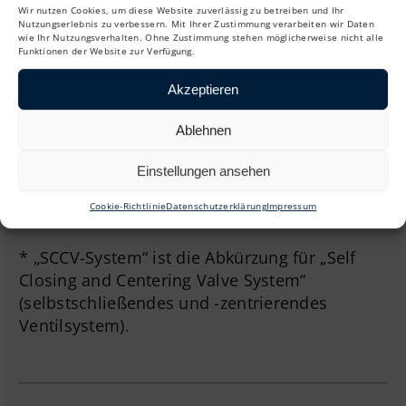
Wir nutzen Cookies, um diese Website zuverlässig zu betreiben und Ihr
des Glockenschwimmers nicht zu Dampf-
Nutzungserlebnis zu verbessern. Mit Ihrer Zustimmung verarbeiten wir Daten
und Lufteinschlüssen.
wie Ihr Nutzungsverhalten. Ohne Zustimmung stehen möglicherweise nicht alle
Funktionen der Website zur Verfügung.
Akzeptieren
Ablehnen
Einstellungen ansehen
Cookie-Richtlinie
Datenschutzerklärung
Impressum
* „SCCV-System“ ist die Abkürzung für „Self
Closing and Centering Valve System“
(selbstschließendes und -zentrierendes
Ventilsystem).