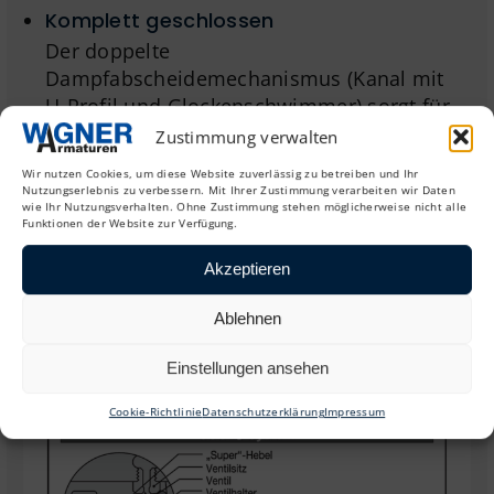
Komplett geschlossen
Der doppelte
Dampfabscheidemechanismus (Kanal mit
U-Profil und Glockenschwimmer) sorgt für
eine zuverlässige Dampfabscheidung und
Zustimmung verwalten
gewährleistet die Dichtigkeit des
Wir nutzen Cookies, um diese Website zuverlässig zu betreiben und Ihr
Kondensatableiters.
Nutzungserlebnis zu verbessern. Mit Ihrer Zustimmung verarbeiten wir Daten
wie Ihr Nutzungsverhalten. Ohne Zustimmung stehen möglicherweise nicht alle
Funktionen der Website zur Verfügung.
Kein Dampf- oder Lufteinschluss
Bei diesem Modell kommt es dank einer
Akzeptieren
kleinen Entlüftungsöffnung im oberen Teil
Ablehnen
des Glockenschwimmers nicht zu Dampf-
und Lufteinschlüssen.
Einstellungen ansehen
Cookie-Richtlinie
Datenschutzerklärung
Impressum