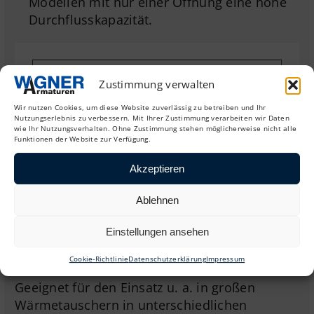
Modellen mit nur einer Öffnung eine hohe
Durchflusskapazität.
Zustimmung verwalten
Wir nutzen Cookies, um diese Website zuverlässig zu betreiben und Ihr
Nutzungserlebnis zu verbessern. Mit Ihrer Zustimmung verarbeiten wir Daten
wie Ihr Nutzungsverhalten. Ohne Zustimmung stehen möglicherweise nicht alle
Funktionen der Website zur Verfügung.
Akzeptieren
Ablehnen
Einstellungen ansehen
Typische Anwendungen
Cookie-Richtlinie
Datenschutzerklärung
Impressum
Geeignet für den Einsatz u. a. in großen
Wärmetauschern in unterschiedlichen