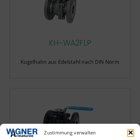
KH-WA2FLP
Kugelhahn aus Edelstahl nach DIN Norm
Zustimmung verwalten