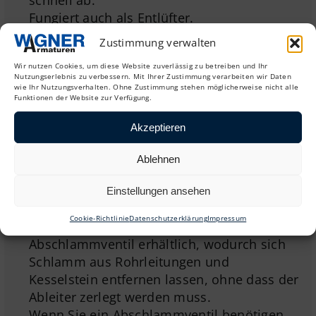
Fungiert auch als Entlüfter.
Zustimmung verwalten
Energieeinsparungen
Die Regelung der Temperatur des
Wir nutzen Cookies, um diese Website zuverlässig zu betreiben und Ihr
Nutzungserlebnis zu verbessern. Mit Ihrer Zustimmung verarbeiten wir Daten
abgeleiteten Kondensats sorgt für deutliche
wie Ihr Nutzungsverhalten. Ohne Zustimmung stehen möglicherweise nicht alle
Funktionen der Website zur Verfügung.
Energieeinsparungen. Insbesondere wenn
in Anwendungen die fühlbare Wärme des
Akzeptieren
Kondensats zur Heizung verwendet werden
kann, reduziert der Ableiter den
Ablehnen
Dampfverbrauch erheblich.
Einstellungen ansehen
Optional: Abschlammventil
Cookie-Richtlinie
Datenschutzerklärung
Impressum
Es sind auch Versionen mit einem
Abschlammventil erhältlich, wodurch sich
Schlamm aus Rohrleitungen und
Kesselstein entfernen lassen, ohne dass der
Ableiter zerlegt werden muss.
Wenn Sie ein Abschlammventil benötigen,