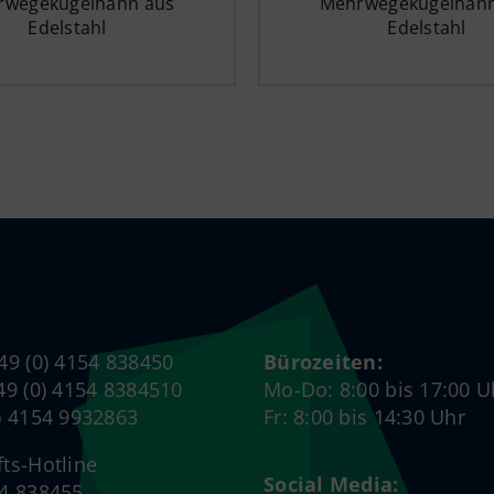
rwegekugelhahn aus
Mehrwegekugelhahn
Edelstahl
Edelstahl
+49 (0) 4154 838450
Bürozeiten:
+49 (0) 4154 8384510
Mo-Do: 8:00 bis 17:00 U
0) 4154 9932863
Fr: 8:00 bis 14:30 Uhr
fts-Hotline
Social Media:
54 838455