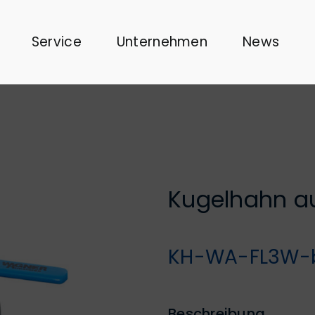
Service
Unternehmen
News
Kugelhahn au
KH-WA-FL3W-
Beschreibung