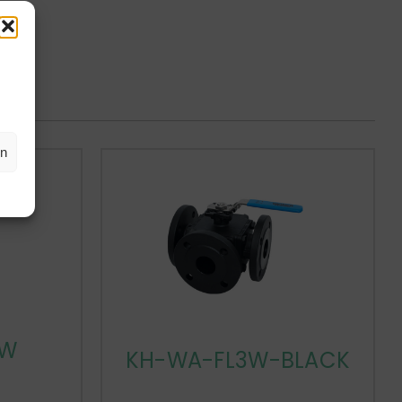
en
3W
KH-WA-FL3W-BLACK