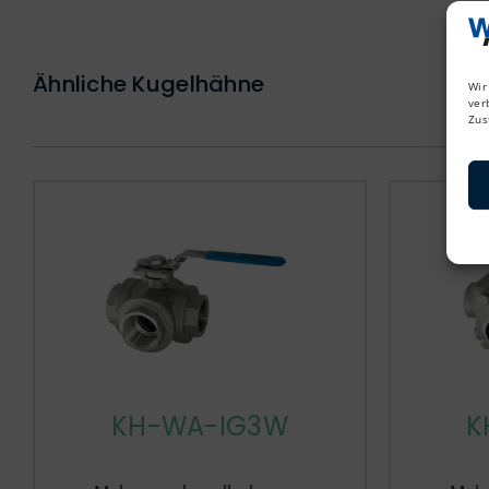
Ähnliche Kugelhähne
Wir
ver
Zus
KH-WA-IG3W
K