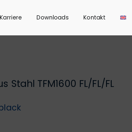
Karriere
Downloads
Kontakt
s Stahl TFM1600 FL/FL/FL
black