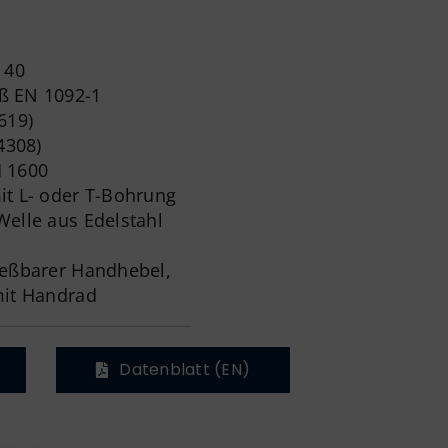
 40
ß EN 1092-1
619)
4308)
M 1600
it L- oder T-Bohrung
Welle aus Edelstahl
ießbarer Handhebel,
mit Handrad
Datenblatt (EN)