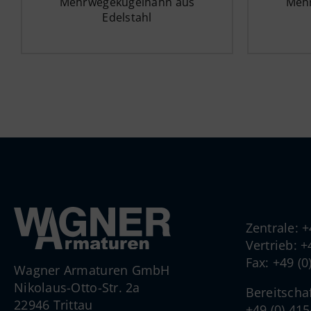
Mehrwegekugelhahn aus
Meh
Edelstahl
Zentrale: 
Vertrieb: 
Fax: +49 (
Wagner Armaturen GmbH
Nikolaus-Otto-Str. 2a
Bereitscha
22946 Trittau
+49 (0) 41