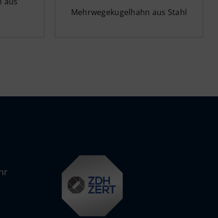
 aus
Mehrwegekugelhahn aus Stahl
hr