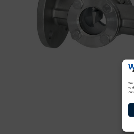
Wir
ver
Zus