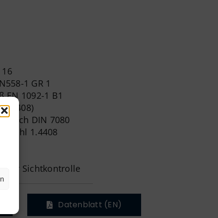
 16
N558-1 GR 1
ß EN 1092-1 B1
(1.4408)
kat nach DIN 7080
elstahl 1.4408
s zur Sichtkontrolle
en
Datenblatt (EN)