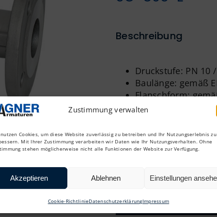
Beschreibung
Druckstufe: PN 10 /
Baulänge: gemäß E
Flanschform: gemä
Gehäuse: Edelstahl 
Zustimmung verwalten
Sichtglas: Borosili
Anzeigenklappe: Ed
 nutzen Cookies, um diese Website zuverlässig zu betreiben und Ihr Nutzungserlebnis zu
Dichtung: Graphit
bessern. Mit Ihrer Zustimmung verarbeiten wir Daten wie Ihr Nutzungsverhalten. Ohne
timmung stehen möglicherweise nicht alle Funktionen der Website zur Verfügung.
voller Durchgang
beidseitig Schaugla
Akzeptieren
Ablehnen
Einstellungen anseh
Cookie-Richtlinie
Datenschutzerklärung
Impressum
Datenblatt (DE)