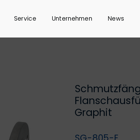
Service
Unternehmen
News
Schmutzfänge
Flanschausfü
Graphit
SG-805-E