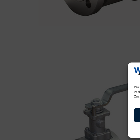
Wir
ver
Zus