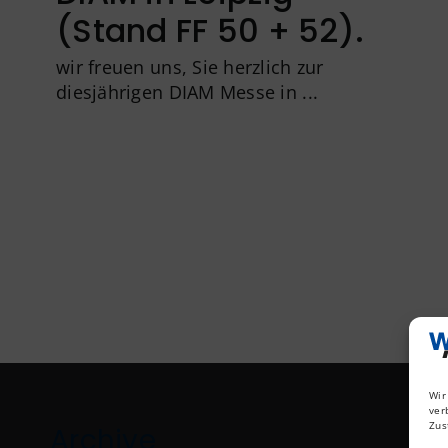
(Stand FF 50 + 52).
wir freuen uns, Sie herzlich zur
diesjährigen DIAM Messe in ...
Wir
ver
Zus
Archive