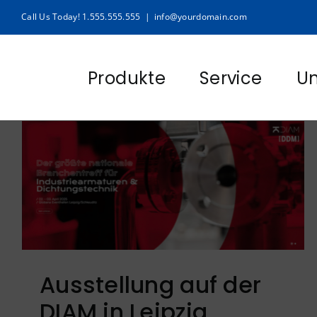
Zum
Call Us Today! 1.555.555.555
|
info@yourdomain.com
Inhalt
springen
Produkte
Service
U
Ausstellung auf der
DIAM in Leipzig