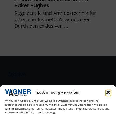
Baker Hughes
Regelventile und Antriebstechnik für
präzise industrielle Anwendungen
Durch den exklusiven ...
Archive
August 2026
Zustimmung verwalten
Mai 2026
Wir nutzen Cookies, um diese Website zuverlässig zu betreiben und Ihr
Nutzungserlebnis zu verbessern. Mit Ihrer Zustimmung verarbeiten wir Daten
wie Ihr Nutzungsverhalten. Ohne Zustimmung stehen möglicherweise nicht alle
April 2026
Funktionen der Website zur Verfügung.