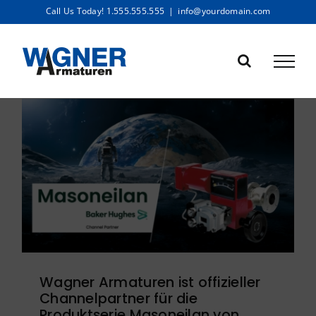
Zum
Call Us Today! 1.555.555.555
|
info@yourdomain.com
Inhalt
springen
Wagner Armaturen ist offizieller
Channelpartner für die
Produktserie Masoneilan von