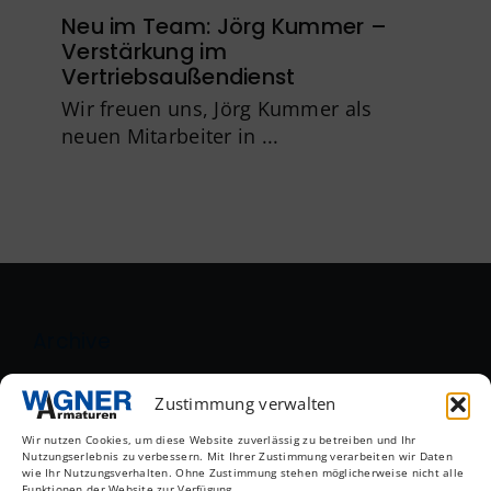
Neu im Team: Jörg Kummer –
Verstärkung im
Vertriebsaußendienst
Wir freuen uns, Jörg Kummer als
neuen Mitarbeiter in ...
Archive
August 2026
Zustimmung verwalten
Wir nutzen Cookies, um diese Website zuverlässig zu betreiben und Ihr
Mai 2026
Nutzungserlebnis zu verbessern. Mit Ihrer Zustimmung verarbeiten wir Daten
wie Ihr Nutzungsverhalten. Ohne Zustimmung stehen möglicherweise nicht alle
Funktionen der Website zur Verfügung.