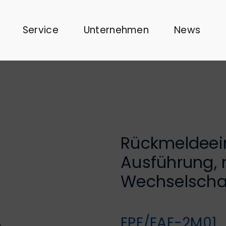
Service
Unternehmen
News
Rückmeldeei
Ausführung,
Wechselschal
EPE/EAE-2M01