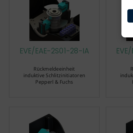
EVE/EAE-2S01-28-IA
EVE/
Rückmeldeeinheit
induktive Schlitzinitiatoren
induk
Pepperl & Fuchs