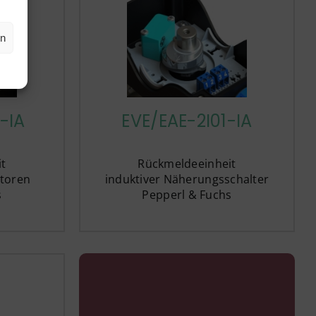
en
-IA
EVE/EAE-2I01-IA
t
Rückmeldeeinheit
atoren
induktiver Näherungsschalter
s
Pepperl & Fuchs