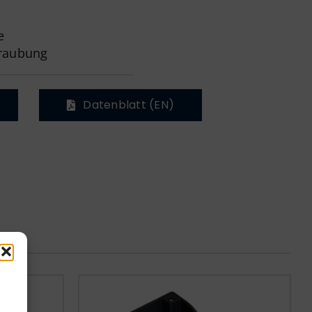
e
hraubung
Datenblatt (EN)