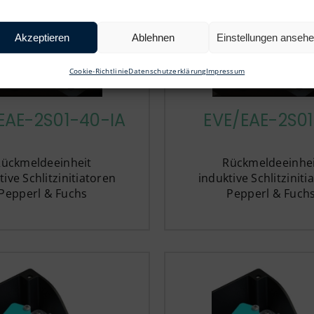
Akzeptieren
Ablehnen
Einstellungen anseh
Cookie-Richtlinie
Datenschutzerklärung
Impressum
EAE-2S01-40-IA
EVE/EAE-2S01
Rückmeldeeinheit
Rückmeldeeinhei
tive Schlitzinitiatoren
induktive Schlitziniti
Pepperl & Fuchs
Pepperl & Fuch