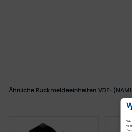
Ähnliche Rückmeldeeinheiten VDE-(NAM
Wir
ver
Zus