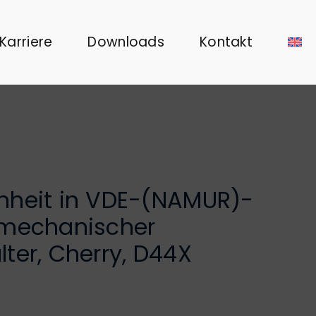
Karriere
Downloads
Kontakt
nheit in VDE-(NAMUR)-
 mechanischer
ter, Cherry, D44X