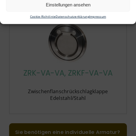
Einstellungen ansehen
Cookie-Richtlinie
Datenschutzerklärung
Impressum
ZRK-VA-VA, ZRKF-VA-VA
Zwischenflanschrückschlagklappe
Edelstahl/Stahl
Sie benötigen eine individuelle Armatur?