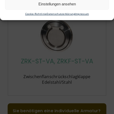
Einstellungen ansehen
Cookie-Richtlinie
Datenschutzerklärung
Impressum
ZRK-ST-VA, ZRKF-ST-VA
Zwischenflanschrückschlagklappe
Edelstahl/Stahl
Sie benötigen eine individuelle Armatur?