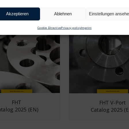
Akzeptieren
Ablehnen
Einstellungen anseh
Cookie Directive
Privacy policy
Imprint
FHT
FHT V-Port
talog 2025 (EN)
Catalog 2025 (