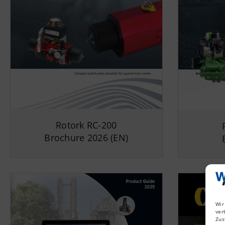
Rotork RC-200
Brochure 2026 (EN)
Wir
ver
Zus