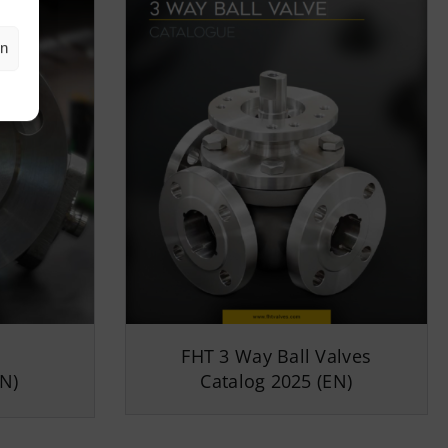
en
FHT 3 Way Ball Valves
EN)
Catalog 2025 (EN)