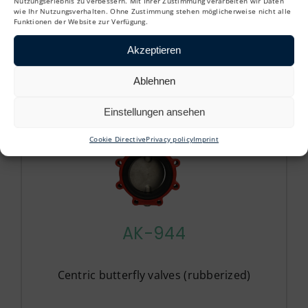
Nutzungserlebnis zu verbessern. Mit Ihrer Zustimmung verarbeiten wir Daten
wie Ihr Nutzungsverhalten. Ohne Zustimmung stehen möglicherweise nicht alle
Centric butterfly valves (rubberized)
Funktionen der Website zur Verfügung.
Akzeptieren
Ablehnen
Einstellungen ansehen
Cookie Directive
Privacy policy
Imprint
AK-944
Centric butterfly valves (rubberized)