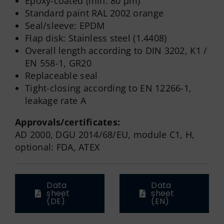
Epoxy-coated (min. 80 µm)
Standard paint RAL 2002 orange
Seal/sleeve: EPDM
Flap disk: Stainless steel (1.4408)
Overall length according to DIN 3202, K1 /
EN 558-1, GR20
Replaceable seal
Tight-closing according to EN 12266-1,
leakage rate A
Approvals/certificates:
AD 2000, DGU 2014/68/EU, module C1, H,
optional: FDA, ATEX
Data
Data
sheet
sheet
(DE)
(EN)