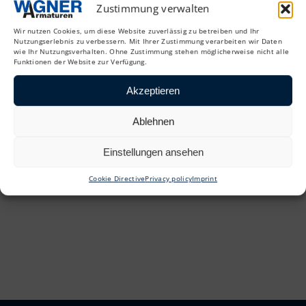
Zustimmung verwalten
Standard ISO flange F03/ F05 / F07
Octagonal 14 mm
Wir nutzen Cookies, um diese Website zuverlässig zu betreiben und Ihr
Protection class: IP 67
Nutzungserlebnis zu verbessern. Mit Ihrer Zustimmung verarbeiten wir Daten
wie Ihr Nutzungsverhalten. Ohne Zustimmung stehen möglicherweise nicht alle
Funktionen der Website zur Verfügung.
Akzeptieren
Data sheet (DE)
Ablehnen
Data sheet (EN)
Einstellungen ansehen
Cookie Directive
Privacy policy
Imprint