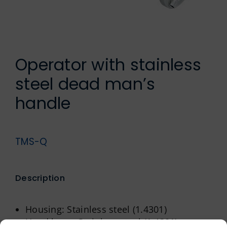
German
Operator with stainless
steel dead man’s
handle
TMS-Q
Description
Housing: Stainless steel (1.4301)
Hand lever: Stainless steel (1.4301)