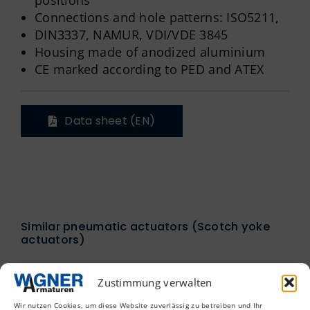
positions
Connections and hole patterns: ISO5211,
DIN3337, NAMUR, VDI/VDE 3845
Housing made of anodized aluminium
CE marked according to PED and ATEX
Data sheet (EN)
Similar pneumatic actuators (Scotch yoke
actuators)
Zustimmung verwalten
Wir nutzen Cookies, um diese Website zuverlässig zu betreiben und Ihr