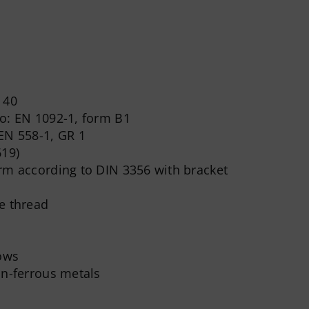
 40
to: EN 1092-1, form B1
EN 558-1, GR 1
619)
orm according to DIN 3356 with bracket
e thread
lows
on-ferrous metals