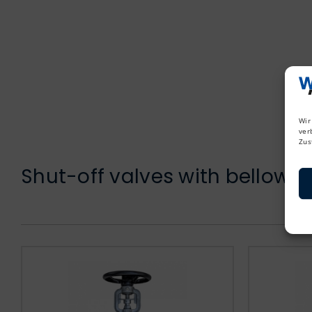
Wir
ver
Zus
Shut-off valves with bellows 