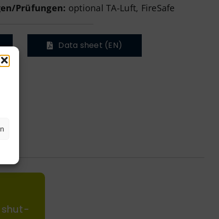
gen/Prüfungen:
optional TA-Luft, FireSafe
Data sheet (EN)
en
t shut-