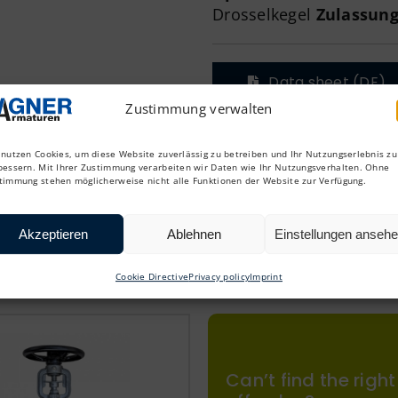
Drosselkegel
Zulassun
Data sheet (DE)
Zustimmung verwalten
 nutzen Cookies, um diese Website zuverlässig zu betreiben und Ihr Nutzungserlebnis zu
bessern. Mit Ihrer Zustimmung verarbeiten wir Daten wie Ihr Nutzungsverhalten. Ohne
timmung stehen möglicherweise nicht alle Funktionen der Website zur Verfügung.
valves
Akzeptieren
Ablehnen
Einstellungen anseh
Cookie Directive
Privacy policy
Imprint
Can’t find the righ