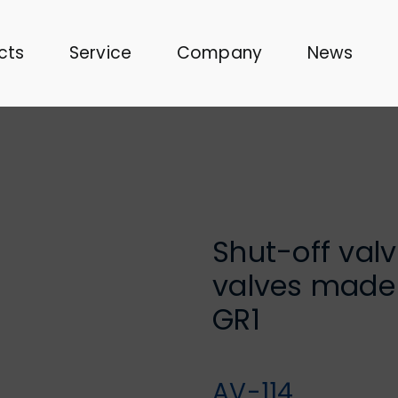
cts
Service
Company
News
Shut-off val
valves made 
GR1
AV-114