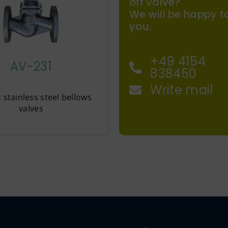
off valve?
We will be happy t
you.
+49 4154
AV-231
838450
Write mail
c stainless steel bellows
valves