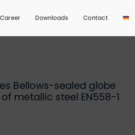
Career
Downloads
Contact
ves Bellows-sealed globe
of metallic steel EN558-1