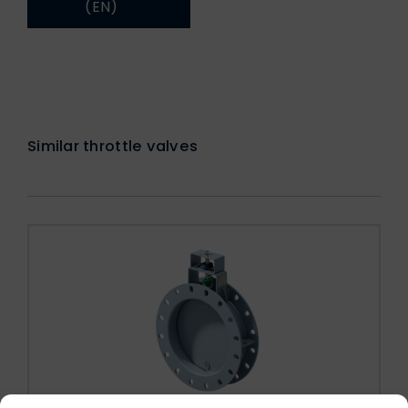
(EN)
Similar throttle valves