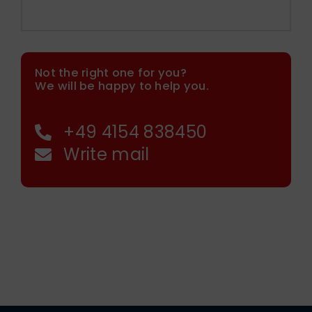
Not the right one for you?
We will be happy to help you.
+49 4154 838450
Write mail