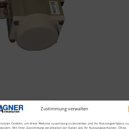
Zustimmung verwalten
 nutzen Cookies, um diese Website zuverlässig zu betreiben und Ihr Nutzungserlebnis zu
bessern. Mit Ihrer Zustimmung verarbeiten wir Daten wie Ihr Nutzungsverhalten. Ohne