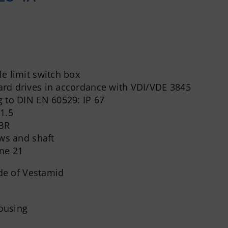
e limit switch box
rd drives in accordance with VDI/VDE 3845
g to DIN EN 60529: IP 67
1.5
BR
ews and shaft
one 21
de of Vestamid
ousing