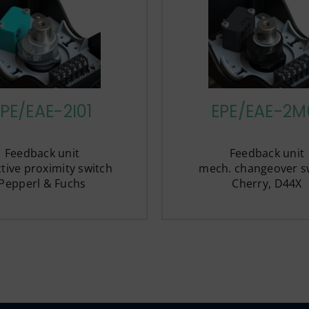
PE/EAE-2I01
EPE/EAE-2M
Feedback unit
Feedback unit
tive proximity switch
mech. changeover s
Pepperl & Fuchs
Cherry, D44X