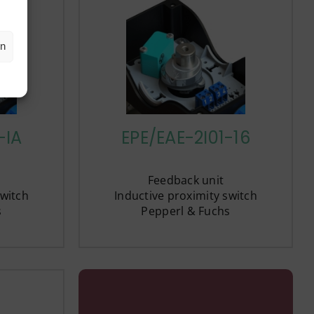
en
-IA
EPE/EAE-2I01-16
Feedback unit
switch
Inductive proximity switch
s
Pepperl & Fuchs