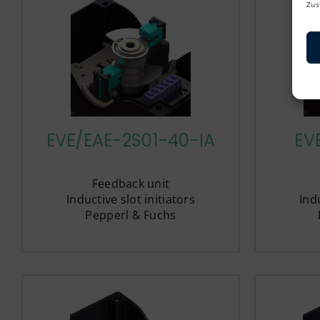
Zus
EVE/EAE-2S01-40-IA
EV
Feedback unit
Inductive slot initiators
Indu
Pepperl & Fuchs