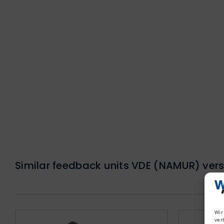
Similar feedback units VDE (NAMUR) vers
Wir
ver