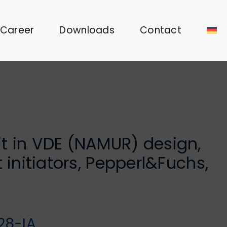
Career
Downloads
Contact
t in VDE (NAMUR) design,
t initiators, Pepperl&Fuchs,
28-IA