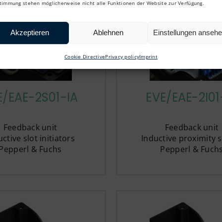
timmung stehen möglicherweise nicht alle Funktionen der Website zur Verfügung.
Akzeptieren
Ablehnen
Einstellungen anseh
Cookie Directive
Privacy policy
Imprint
E/EAE-2S01-IA
EVE/EAE-2I01
Feedback unit
Feedback unit
ctive slot initiators
Inductive proximity 
Pepperl & Fuchs
Pepperl & Fuch