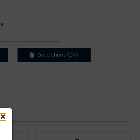
or
Data sheet (EN)