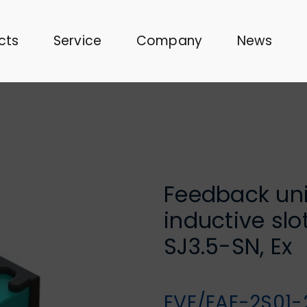
cts
Service
Company
News
Feedback uni
inductive slo
SJ3.5-SN, Ex
EVE/EAE-2S01-