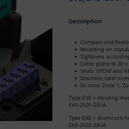
Description
Compact and flexibl
Mounting on standa
Tightness accordin
Cable gland M 20 x 
Seals: EPDM and N
Stainless steel scr
Ex zone: Zone 1, Z
Type EVE = Housing ma
EVE-2S01-28-IA
Type EAE = aluminum h
EAE-2S01-28-IA