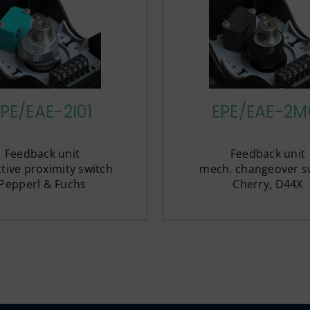
PE/EAE-2I01
EPE/EAE-2M
Feedback unit
Feedback unit
tive proximity switch
mech. changeover s
Pepperl & Fuchs
Cherry, D44X