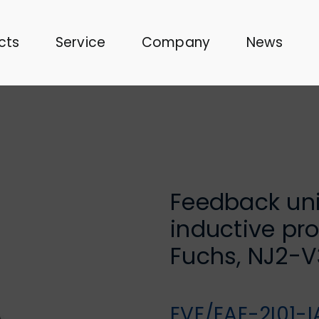
cts
Service
Company
News
Feedback uni
inductive pro
Fuchs, NJ2-V
EVE/EAE-2I01-I