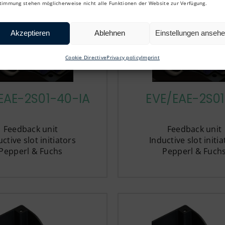
timmung stehen möglicherweise nicht alle Funktionen der Website zur Verfügung.
Akzeptieren
Ablehnen
Einstellungen anseh
Cookie Directive
Privacy policy
Imprint
EAE-2S01-40-IA
EVE/EAE-2S01
Feedback unit
Feedback unit
ctive slot initiators
Inductive slot initi
Pepperl & Fuchs
Pepperl & Fuch