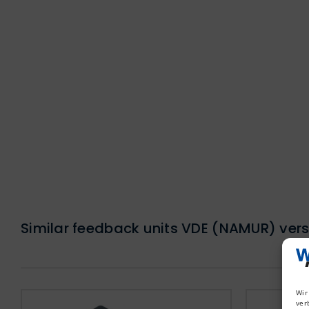
Similar feedback units VDE (NAMUR) vers
Wir
ver