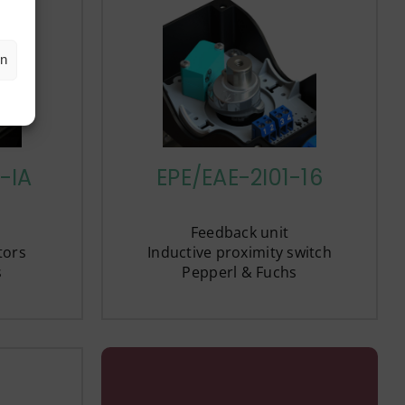
en
-IA
EPE/EAE-2I01-16
Feedback unit
ators
Inductive proximity switch
s
Pepperl & Fuchs