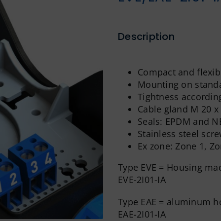
Description
Compact and flexibl
Mounting on standa
Tightness accordin
Cable gland M 20 x 
Seals: EPDM and N
Stainless steel scr
Ex zone: Zone 1, Z
Type EVE = Housing ma
EVE-2I01-IA
Type EAE = aluminum h
EAE-2I01-IA