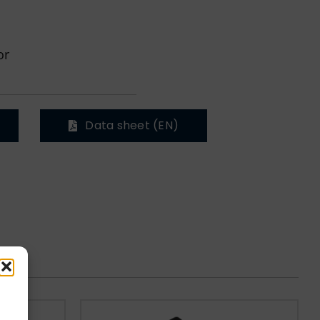
or
Data sheet (EN)