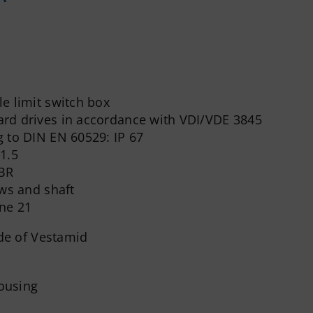
e limit switch box
rd drives in accordance with VDI/VDE 3845
g to DIN EN 60529: IP 67
1.5
BR
ews and shaft
one 21
de of Vestamid
ousing