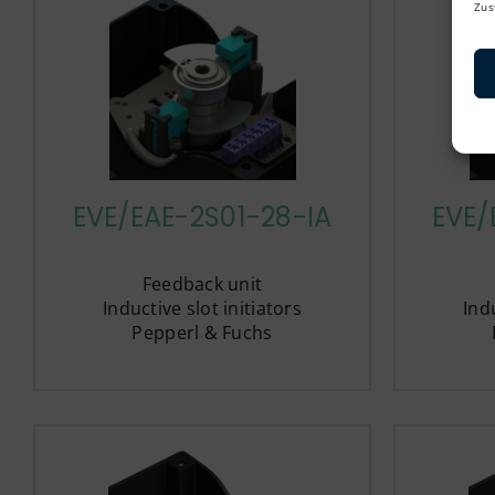
Zus
EVE/EAE-2S01-28-IA
EVE/
Feedback unit
Inductive slot initiators
Indu
Pepperl & Fuchs