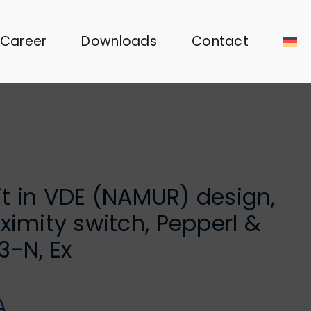
Career
Downloads
Contact
t in VDE (NAMUR) design,
ximity switch, Pepperl &
3-N, Ex
A